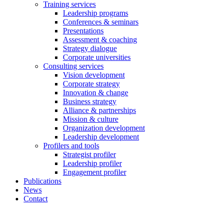
Training services
Leadership programs
Conferences & seminars
Presentations
Assessment & coaching
Strategy dialogue
Corporate universities
Consulting services
Vision development
Corporate strategy
Innovation & change
Business strategy
Alliance & partnerships
Mission & culture
Organization development
Leadership development
Profilers and tools
Strategist profiler
Leadership profiler
Engagement profiler
Publications
News
Contact