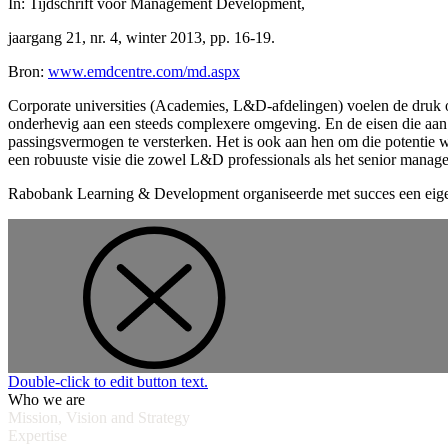
In: Tijdschrift voor Management Development,
jaargang 21, nr. 4, winter 2013, pp. 16-19.
Bron:
www.emdcentre.com/md.a
spx
Corporate universities (Academies, L&D-afdelingen) voelen de druk o
onderhevig aan een steeds complexere omgeving. En de eisen die aan 
passingsvermogen te versterken. Het is ook aan hen om die potentie 
een robuuste visie die zowel L&D professionals als het senior manag
Rabobank Learning & Development organiseerde met succes een eigen
Double-click to edit button text.
Who we are
Mission, Vision and Strategy
Expertise