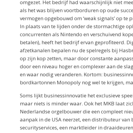
omgezet. Het bedrijf had waarschijnlijk niet mee
als het was blijven voortborduren op oude succe
vermogen opgebouwd om ‘weak signals’ op te pik
In plaats van te lijden onder de stormachtige 
concurrenten als Nintendo en verschuivend kop
betalen), heeft het bedrijf ervan geprofiteerd. D
afzetkanalen bepalen nu de spelregels bij Hasbro
op zijn kop zetten, maar door constante aanpass
door een niveau hoger en complexer aan de slag 
en waar nodig veranderen. Kortom: businessinnov
bordkartonnen Monopoly nog wel te krijgen, maa
Soms lijkt businessinnovatie het exclusieve spee
maar niets is minder waar. Ook het MKB laat zic
Nederlandse orgelbouwer die een compleet nieu
aanpak in de USA neerzet, een distributeur van 
securityservices, een marktleider in draaideure