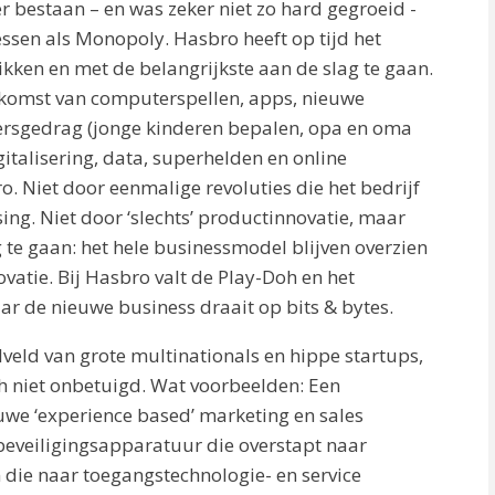
r bestaan – en was zeker niet zo hard gegroeid -
ssen als Monopoly. Hasbro heeft op tijd het
ken en met de belangrijkste aan de slag te gaan.
opkomst van computerspellen, apps, nieuwe
ersgedrag (jonge kinderen bepalen, opa en oma
igitalisering, data, superhelden en online
. Niet door eenmalige revoluties die het bedrijf
ing. Niet door ‘slechts’ productinnovatie, maar
te gaan: het hele businessmodel blijven overzien
atie. Bij Hasbro valt de Play-Doh en het
r de nieuwe business draait op bits & bytes.
lveld van grote multinationals en hippe startups,
h niet onbetuigd. Wat voorbeelden: Een
we ‘experience based’ marketing en sales
beveiligingsapparatuur die overstapt naar
n die naar toegangstechnologie- en service