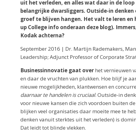
uit het verleden, en alles wat daar in de lo
belangrijke dwarsliggers. Outside-in denken 
groef te blijven hangen. Het valt te leren en
up College info onderaan deze blog). Immers,
Kodak achterna?
September 2016 | Dr. Martijn Rademakers, Manag
Leadership; Adjunct Professor of Corporate Str
Businessinnovatie gaat over
het vernieuwen v
en daar de vruchten van plukken. Hoe blijf je 
nieuwe mogelijkheden, klantwensen en concurr
daarnaar te handelen is cruciaal
. Outside-in denk
voor nieuwe kansen die zich voordoen buiten de 
blijken veel organisaties daar moeite mee te h
denken vanuit sterktes uit het verleden) is domi
Dat leidt tot blinde vlekken.