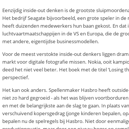
Eenzijdig inside-out denken is de grootste sluipmoorden
Het bedrijf Seagate bijvoorbeeld, een grote speler in d
heeft duizenden medewerkers hun baan gekost. En dat i
luchtvaartmaatschappijen in de VS en Europa, die de gr
met andere, eigentijdse businessmodellen.
Voor de meest verstokte inside-out denkers liggen drama
markt voor digitale fotografie missen. Nokia, ooit kamp
deed het niet veel beter. Het boek met de titel ‘Losing 
perspectief.
Het kan ook anders. Spellenmaker Hasbro heeft outside-
niet zo hard gegroeid - als het was blijven voortbordur
en met de belangrijkste aan de slag te gaan. In plaats 
verschuivend kopersgedrag (jonge kinderen bepalen, opa e
bepalen nu de spelregels bij Hasbro. Niet door eenmalige 
productinnovatie, maar door een niveau hoger en comple