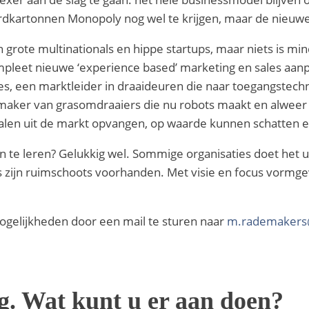
ordkartonnen Monopoly nog wel te krijgen, maar de nieuwe 
n grote multinationals en hippe startups, maar niets is mi
leet nieuwe ‘experience based’ marketing en sales aanpa
ces, een marktleider in draaideuren die naar toegangstec
aker van grasomdraaiers die nu robots maakt en alweer b
alen uit de markt opvangen, op waarde kunnen schatten e
an te leren? Gelukkig wel. Sommige organisaties doet het 
 zijn ruimschoots voorhanden. Met visie en focus vormgev
ogelijkheden door een mail te sturen naar
m.rademakers
g. Wat kunt u er aan doen?