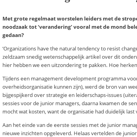
Met grote regelmaat worstelen leiders met de strope
noodzaak tot ‘verandering’ vooral met de mond bel
gedaan?
‘Organizations have the natural tendency to resist chan
zeldzaam snedig wetenschappelijk artikel over dit onder
hier hebben we een uitzondering te pakken. Hoe herkenb
Tijdens een management development programma voor de
overheidsorganisatie kunnen zijn), werd de bron van we
bijgespijkerd over strategie en leiderschaps-issues (ui
sessies voor de junior managers, daarna kwamen de seni
mocht wat kosten, want de organisatie had duidelijk last va
Aan het einde van de eerste sessies met de junior manage
nieuwe inzichten opgeleverd. Helaas vertelden de junio