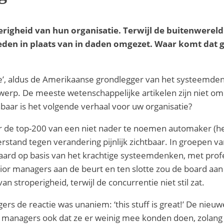
righeid van hun organisatie. Terwijl de buitenwereld 
eden in plaats van in daden omgezet. Waar komt dat
ge’, aldus de Amerikaanse grondlegger van het systeemden
werp. De meeste wetenschappelijke artikelen zijn niet om
aar is het volgende verhaal voor uw organisatie?
 top-200 van een niet nader te noemen automaker (het 
erstand tegen verandering pijnlijk zichtbaar. In groepen
teraard op basis van het krachtige systeemdenken, met prof
or managers aan de beurt en ten slotte zou de board aan
n stroperigheid, terwijl de concurrentie niet stil zat.
rs de reactie was unaniem: ‘this stuff is great!’ De nieuw
r managers ook dat ze er weinig mee konden doen, zolan