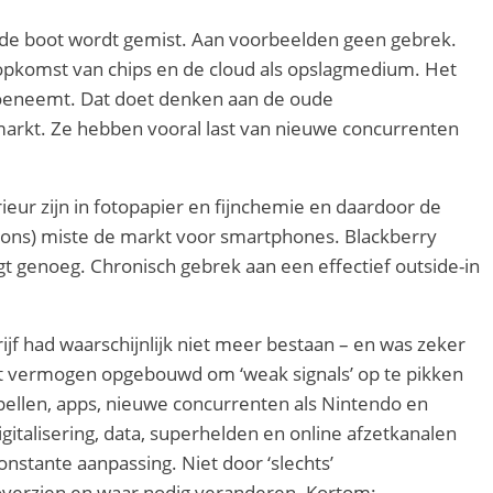
at de boot wordt gemist. Aan voorbeelden geen gebrek.
e opkomst van chips en de cloud als opslagmedium. Het
toeneemt. Dat doet denken aan de oude
markt. Ze hebben vooral last van nieuwe concurrenten
ieur zijn in fotopapier en fijnchemie en daardoor de
foons) miste de markt voor smartphones. Blackberry
egt genoeg. Chronisch gebrek aan een effectief outside-in
f had waarschijnlijk niet meer bestaan – en was zeker
het vermogen opgebouwd om ‘weak signals’ op te pikken
spellen, apps, nieuwe concurrenten als Nintendo en
italisering, data, superhelden en online afzetkanalen
onstante aanpassing. Niet door ‘slechts’
 overzien en waar nodig veranderen. Kortom: