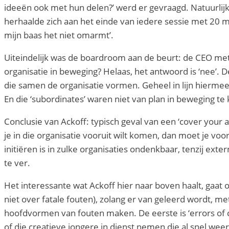
ideeën ook met hun delen?’ werd er gevraagd. Natuurlij
herhaalde zich aan het einde van iedere sessie met 20 m
mijn baas het niet omarmt’.
Uiteindelijk was de boardroom aan de beurt: de CEO me
organisatie in beweging? Helaas, het antwoord is ‘nee’.
die samen de organisatie vormen. Geheel in lijn hiermee w
En die ‘subordinates’ waren niet van plan in beweging te
Conclusie van Ackoff: typisch geval van een ‘cover your as
je in die organisatie vooruit wilt komen, dan moet je 
initiëren is in zulke organisaties ondenkbaar, tenzij exte
te ver.
Het interessante wat Ackoff hier naar boven haalt, gaa
niet over fatale fouten), zolang er van geleerd wordt, me
hoofdvormen van fouten maken. De eerste is ‘errors of c
of die creatieve jongere in dienst nemen die al snel weer