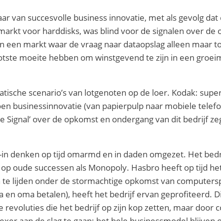
aar van succesvolle business innovatie, met als gevolg d
e markt voor harddisks, was blind voor de signalen over d
n een markt waar de vraag naar dataopslag alleen maar 
ootste moeite hebben om winstgevend te zijn in een groei
tische scenario’s van lotgenoten op de loer. Kodak: super
ioen businessinnovatie (van papierpulp naar mobiele tele
the Signal’ over de opkomst en ondergang van dit bedrijf z
in denken op tijd omarmd en in daden omgezet. Het bedrij
en op oude successen als Monopoly. Hasbro heeft op tijd 
van te lijden onder de stormachtige opkomst van computer
n oma betalen), heeft het bedrijf ervan geprofiteerd. Dig
revoluties die het bedrijf op zijn kop zetten, maar door c
xer aan de slag te gaan: het hele businessmodel blijven