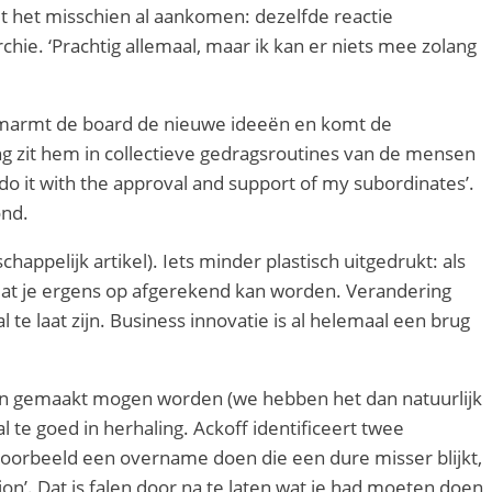
t het misschien al aankomen: dezelfde reactie
ie. ‘Prachtig allemaal, maar ik kan er niets mee zolang
 Omarmt de board de nieuwe ideeën en komt de
ing zit hem in collectieve gedragsroutines van de mensen
 do it with the approval and support of my subordinates’.
ond.
happelijk artikel). Iets minder plastisch uitgedrukt: als
dat je ergens op afgerekend kan worden. Verandering
l te laat zijn. Business innovatie is al helemaal een brug
uten gemaakt mogen worden (we hebben het dan natuurlijk
l te goed in herhaling. Ackoff identificeert twee
jvoorbeeld een overname doen die een dure misser blijkt,
ion’. Dat is falen door na te laten wat je had moeten doen