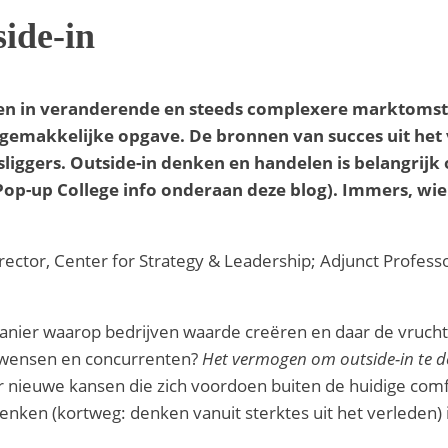
side-in
ven in veranderende en steeds complexere marktomsta
gemakkelijke opgave. De bronnen van succes uit het ve
ggers. Outside-in denken en handelen is belangrijk om
 Pop-up College info onderaan deze blog). Immers, wie
ctor, Center for Strategy & Leadership; Adjunct Profess
nier waarop bedrijven waarde creëren en daar de vruchte
twensen en concurrenten?
Het vermogen om outside-in te d
 nieuwe kansen die zich voordoen buiten de huidige comfor
ken (kortweg: denken vanuit sterktes uit het verleden) i