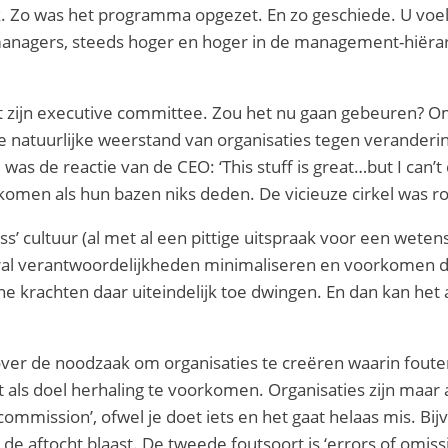
k. Zo was het programma opgezet. En zo geschiede. U voel
anagers, steeds hoger en hoger in de management-hiërarch
t zijn executive committee. Zou het nu gaan gebeuren?
 De natuurlijke weerstand van organisaties tegen verander
as de reactie van de CEO: ‘This stuff is great…but I can’t
 komen als hun bazen niks deden. De vicieuze cirkel was r
s’ cultuur (al met al een pittige uitspraak voor een wetensc
vooral verantwoordelijkheden minimaliseren en voorkomen 
rne krachten daar uiteindelijk toe dwingen. En dan kan het a
t over de noodzaak om organisaties te creëren waarin fo
t als doel herhaling te voorkomen. Organisaties zijn maar a
ommission’, ofwel je doet iets en het gaat helaas mis. Bi
 de aftocht blaast. De tweede foutsoort is ‘errors of omiss